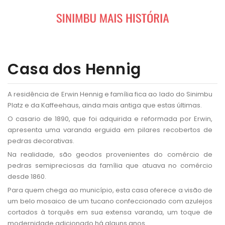
HOME
Casa dos Hennig
O PROJETO
FOLHEAR PORTFOLIO
A residência de Erwin Hennig e família fica ao lado do Sinimbu
Platz e da Kaffeehaus, ainda mais antiga que estas últimas.
O casario de 1890, que foi adquirida e reformada por Erwin,
apresenta uma varanda erguida em pilares recobertos de
pedras decorativas.
Na realidade, são geodos provenientes do comércio de
pedras semipreciosas da família que atuava no comércio
desde 1860.
Para quem chega ao município, esta casa oferece a visão de
um belo mosaico de um tucano confeccionado com azulejos
cortados à torquês em sua extensa varanda, um toque de
modernidade adicionado há alguns anos.